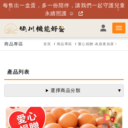
！
每售出一盒蛋，多一份陪伴，讓我們一起守護兒童
永續照護 ☺️
商品專區
首頁
商品專區
愛心捐贈-為孩童加菜！
產品列表
選擇商品分類